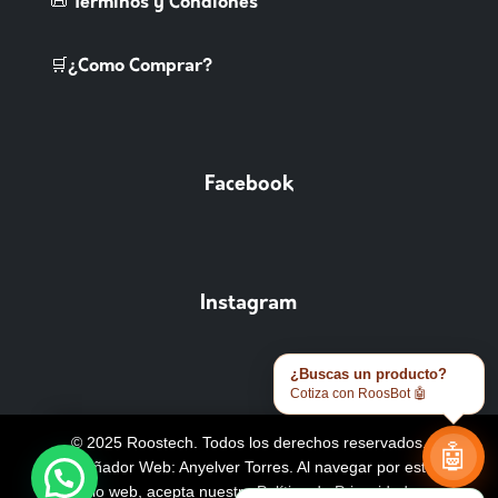
📜 Terminos y Condiones
🛒¿Como Comprar?
Facebook
Instagram
¿Buscas un producto?
Cotiza con RoosBot 🤖
© 2025 Roostech. Todos los derechos reservados.
🤖
Diseñador Web: Anyelver Torres
. Al navegar por este
sitio web, acepta nuestra
Política de Privacidad y