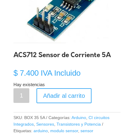
ACS712 Sensor de Corriente 5A
$
7.400
IVA Incluido
Hay existencias
ACS712
Añadir al carrito
Sensor
de
Corriente
SKU:
BOX 35 5A
Categorías:
Arduino
,
CI circuitos
5A
Integrados
,
Sensores
,
Transistores y Potencia
cantidad
Etiquetas:
arduino
,
modulo sensor
,
sensor