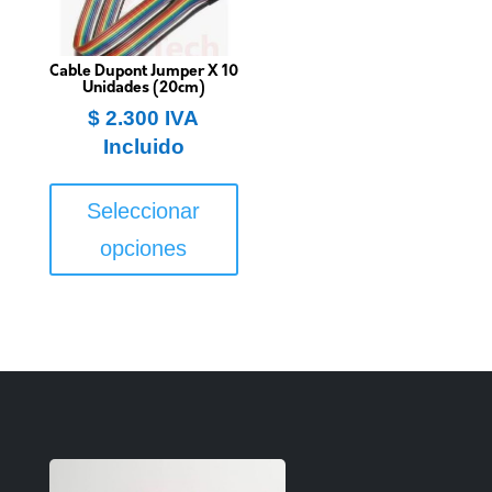
Cable Dupont Jumper X 10
Unidades (20cm)
$
2.300
IVA
Incluido
Este
producto
Seleccionar
tiene
opciones
múltiples
variantes.
Las
opciones
se
pueden
elegir
en
la