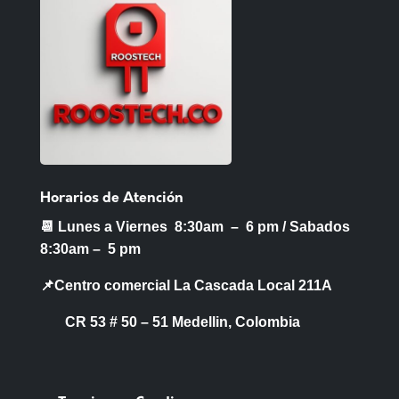
página
de
producto
Horarios de Atención
📆 Lunes a Viernes 8:30am – 6 pm /
Sabados
8:30am – 5 pm
📌Centro comercial La Cascada Local 211A
CR 53 # 50 – 51 Medellin, Colombia