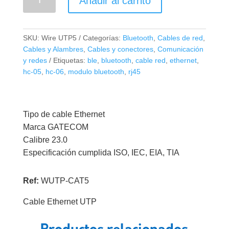
Añadir al carrito
Ethernet
UTP
CAT5
SKU:
Wire UTP5
Categorías:
Bluetooth
,
Cables de red
,
x
Cables y Alambres
,
Cables y conectores
,
Comunicación
Metro
y redes
Etiquetas:
ble
,
bluetooth
,
cable red
,
ethernet
,
cantidad
hc-05
,
hc-06
,
modulo bluetooth
,
rj45
Tipo de cable Ethernet
Marca GATECOM
Calibre 23.0
Especificación cumplida ISO, IEC, EIA, TIA
Ref:
WUTP-CAT5
Cable Ethernet UTP