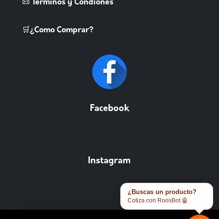
📜 Terminos y Condiones
🛒¿Como Comprar?
Facebook
Instagram
¿Buscas un producto?
Cotiza con RoosBot 🤖