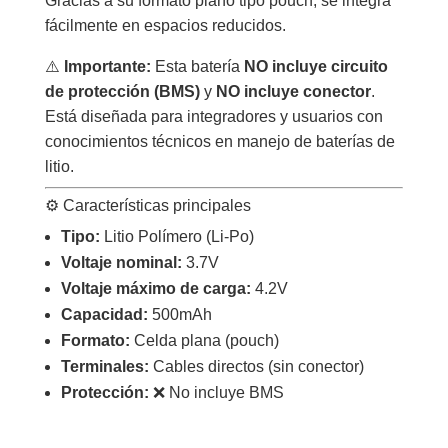
Gracias a su formato plano tipo pouch, se integra
fácilmente en espacios reducidos.
⚠️
Importante:
Esta batería
NO incluye circuito
de protección (BMS)
y
NO incluye conector
.
Está diseñada para integradores y usuarios con
conocimientos técnicos en manejo de baterías de
litio.
⚙️ Características principales
Tipo:
Litio Polímero (Li-Po)
Voltaje nominal:
3.7V
Voltaje máximo de carga:
4.2V
Capacidad:
500mAh
Formato:
Celda plana (pouch)
Terminales:
Cables directos (sin conector)
Protección:
❌ No incluye BMS