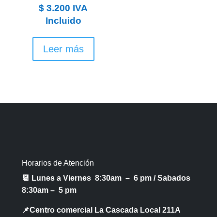
elegir
$
3.200
IVA
en
Incluido
la
página
Leer más
de
producto
Horarios de Atención
📆 Lunes a Viernes 8:30am – 6 pm /
Sabados
8:30am – 5 pm
📌Centro comercial La Cascada Local 211A