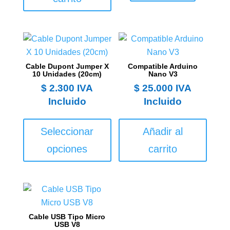
Cable Dupont Jumper X
Compatible Arduino
10 Unidades (20cm)
Nano V3
$
2.300
IVA
$
25.000
IVA
Incluido
Incluido
Este
producto
Seleccionar
Añadir al
tiene
opciones
carrito
múltiples
variantes.
Las
opciones
se
Cable USB Tipo Micro
pueden
USB V8