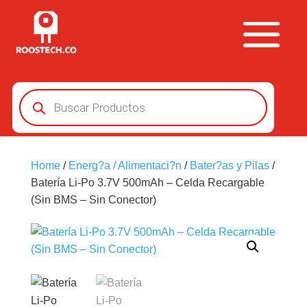
Búsqueda
de
productos
Home
/
Energ?a / Alimentaci?n
/
Bater?as y Pilas
/
Batería Li-Po 3.7V 500mAh – Celda Recargable
(Sin BMS – Sin Conector)