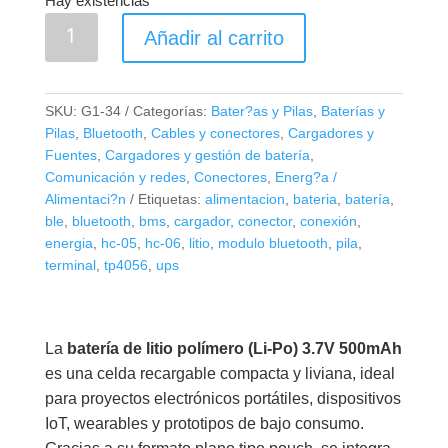
Hay existencias
Batería
Añadir al carrito
Li-
Po
3.7V
SKU:
G1-34
Categorías:
Bater?as y Pilas
,
Baterías y
500mAh
Pilas
,
Bluetooth
,
Cables y conectores
,
Cargadores y
–
Fuentes
,
Cargadores y gestión de batería
,
Celda
Comunicación y redes
,
Conectores
,
Energ?a /
Alimentaci?n
Etiquetas:
alimentacion
,
bateria
,
batería
,
Recargable
ble
,
bluetooth
,
bms
,
cargador
,
conector
,
conexión
,
(Sin
energia
,
hc-05
,
hc-06
,
litio
,
modulo bluetooth
,
pila
,
BMS
terminal
,
tp4056
,
ups
–
Sin
Conector)
La
batería de litio polímero (Li-Po) 3.7V 500mAh
cantidad
es una celda recargable compacta y liviana, ideal
para proyectos electrónicos portátiles, dispositivos
IoT, wearables y prototipos de bajo consumo.