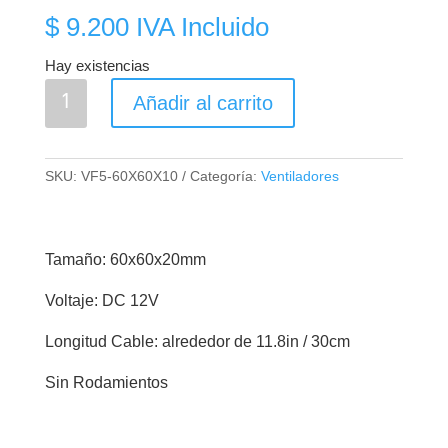
$
9.200
IVA Incluido
Hay existencias
Ventilador
Añadir al carrito
Extractor
12V
2
SKU:
VF5-60X60X10
Categoría:
Ventiladores
Líneas
DC
60X60X20mm
Tamaño: 60x60x20mm
cantidad
Voltaje: DC 12V
Longitud Cable: alrededor de 11.8in / 30cm
Sin Rodamientos