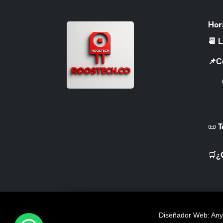
Hor
📆 
📌C
CR 
📜 
🛒¿
Diseñador Web: Anye