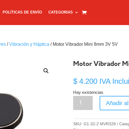
POLÍTICAS DE ENVÍO
CATEGORIAS
res
/
Vibración y Háptica
/ Motor Vibrador Mini 8mm 3V 5V
Motor Vibrador M
$
4.200
IVA Inclu
Hay existencias
Motor
Añadir al
Vibrador
Mini
8mm
SKU:
G1-32-2 MVR328
Cate
3V