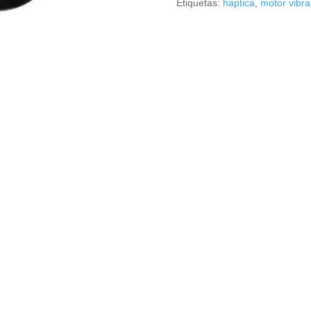
Etiquetas:
haptica
,
motor vibra
5V
cantidad