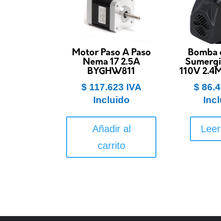
Motor Paso A Paso
Bomba 
Nema 17 2.5A
Sumerg
BYGHW811
110V 2.4
$
117.623
IVA
$
86.4
Incluido
Inc
Añadir al
Lee
carrito