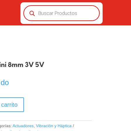
Búsqueda
de
productos
ini 8mm 3V 5V
ido
 carrito
gorías:
Actuadores
,
Vibración y Háptica