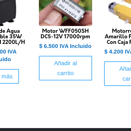
de Agua
Motor WFF050SH
Motorr
ible 35W
DC5-12V 17000rpm
Amarillo P
M 2200L/H
Con Caja 
$
6.500
IVA Incluido
00
IVA
$
4.200
IV
luido
Añadir al
Añad
carrito
r más
car