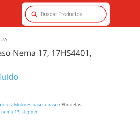
Búsqueda
de
productos
1.7A
aso Nema 17, 17HS4401,
luido
dores
,
Motores paso a paso
Etiquetas:
,
nema 17
,
stepper