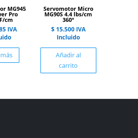
or MG945
Servomotor Micro
er Pro
MG90S 4.4 lbs/cm
F/cm
360°
85
IVA
$
15.500
IVA
uido
Incluido
 más
Añadir al
carrito