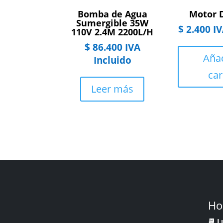
Bomba de Agua
Motor 
Sumergible 35W
$
2.400
IV
110V 2.4M 2200L/H
$
86.400
IVA
Añad
Incluido
car
Leer más
Ho
📆 