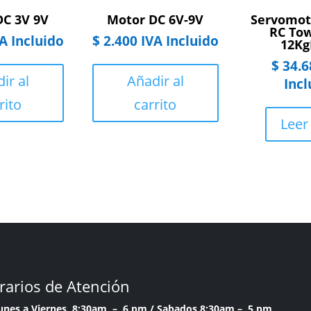
DC 3V 9V
Motor DC 6V-9V
Servomot
RC Tow
A Incluido
$
2.400
IVA Incluido
12Kg
$
34.6
ir al
Añadir al
Incl
rito
carrito
Leer
rarios de Atención
Lunes a Viernes 8:30am – 6 pm /
Sabados 8:30am – 5 pm