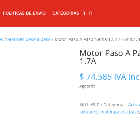
POLÍTICAS DE ENVÍO
CATEGORIAS
es
/
Motores paso a paso
/ Motor Paso A Paso Nema 17, 17HS4401, 
Motor Paso A P
1.7A
$
74.585
IVA Inc
Agotado
SKU:
69-0
Categorías:
Actua
actuador
,
motor paso a paso