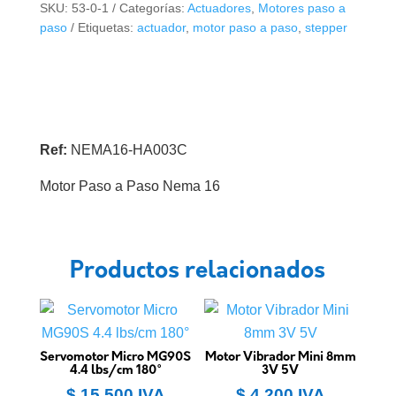
SKU:
53-0-1
Categorías:
Actuadores
,
Motores paso a
Paso
paso
Etiquetas:
actuador
,
motor paso a paso
,
stepper
Nema
16HA0003C
1.8
Grados
cantidad
Ref:
NEMA16-HA003C
Motor Paso a Paso Nema 16
Productos relacionados
Servomotor Micro MG90S
Motor Vibrador Mini 8mm
4.4 lbs/cm 180°
3V 5V
$
15.500
IVA
$
4.200
IVA