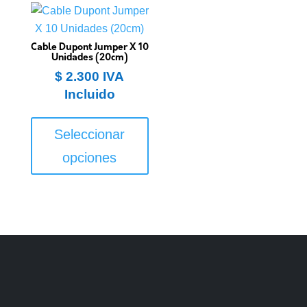
Cable Dupont Jumper X 10
Unidades (20cm)
$
2.300
IVA
Incluido
Este
producto
Seleccionar
tiene
opciones
múltiples
variantes.
Las
opciones
se
pueden
elegir
en