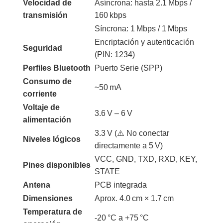
Velocidad de
Asíncrona: hasta 2.1 Mbps /
transmisión
160 kbps
Síncrona: 1 Mbps / 1 Mbps
Encriptación y autenticación
Seguridad
(PIN: 1234)
Perfiles Bluetooth
Puerto Serie (SPP)
Consumo de
~50 mA
corriente
Voltaje de
3.6 V – 6 V
alimentación
3.3 V (⚠️ No conectar
Niveles lógicos
directamente a 5 V)
VCC, GND, TXD, RXD, KEY,
Pines disponibles
STATE
Antena
PCB integrada
Dimensiones
Aprox. 4.0 cm × 1.7 cm
Temperatura de
-20 °C a +75 °C