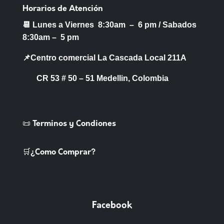
la
Horarios de Atención
página
📆 Lunes a Viernes 8:30am – 6 pm /
Sabados
de
8:30am – 5 pm
producto
📌Centro comercial La Cascada Local 211A
CR 53 # 50 – 51 Medellin, Colombia
📜 Terminos y Condiones
🛒¿Como Comprar?
Facebook