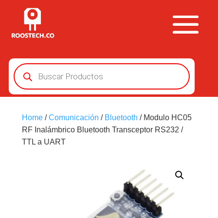
Búsqueda
de
productos
Home
/
Comunicación
/
Bluetooth
/ Modulo HC05
RF Inalámbrico Bluetooth Transceptor RS232 /
TTL a UART