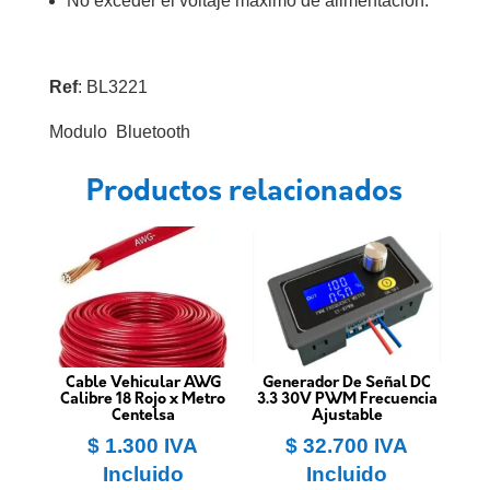
No exceder el voltaje máximo de alimentación.
Ref
: BL3221
Modulo Bluetooth
Productos relacionados
Cable Vehicular AWG
Generador De Señal DC
Calibre 18 Rojo x Metro
3.3 30V PWM Frecuencia
Centelsa
Ajustable
$
1.300
IVA
$
32.700
IVA
Incluido
Incluido