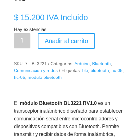
$
15.200
IVA Incluido
Hay existencias
Módulo
Añadir al carrito
Bluetooth
BL3221
RV1.0
SKU:
7 - BL3221
Categorías:
Arduino
,
Bluetooth
,
–
Comunicación y redes
Etiquetas:
ble
,
bluetooth
,
hc-05
,
Comunicación
hc-06
,
modulo bluetooth
Inalámbrica
Serial
TTL
El
módulo Bluetooth BL3221 RV1.0
es un
cantidad
transceptor inalámbrico diseñado para establecer
comunicación serial entre microcontroladores y
dispositivos compatibles con Bluetooth. Permite
transmitir y recibir datos de forma inalámbrica,