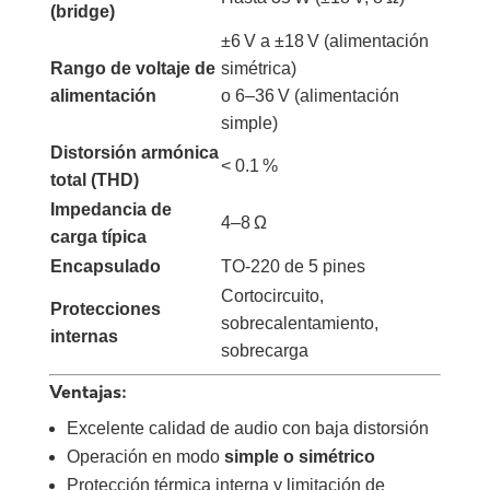
(bridge)
±6 V a ±18 V (alimentación
Rango de voltaje de
simétrica)
alimentación
o 6–36 V (alimentación
simple)
Distorsión armónica
< 0.1 %
total (THD)
Impedancia de
4–8 Ω
carga típica
Encapsulado
TO-220 de 5 pines
Cortocircuito,
Protecciones
sobrecalentamiento,
internas
sobrecarga
Ventajas:
Excelente calidad de audio con baja distorsión
Operación en modo
simple o simétrico
Protección térmica interna y limitación de