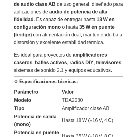
de audio clase AB
de uso general, diseñado para
aplicaciones de
audio de potencia de alta
fidelidad
. Es capaz de entregar hasta
18 W en
configuración mono
o hasta
35 W en puente
(bridge)
con alimentación dual, manteniendo baja
distorsión y excelente estabilidad térmica.
Es ideal para proyectos de
amplificadores
caseros
,
bafles activos
,
radios DIY
,
televisores
,
sistemas de sonido 2.1 y equipos educativos.
⚙️ Especificaciones técnicas:
Parámetro
Valor
Modelo
TDA2030
Tipo
Amplificador clase AB
Potencia de salida
Hasta 18 W (±16 V, 4 Ω)
(mono)
Potencia en puente
Hasta 35 W (±18 V, 8 Ω)