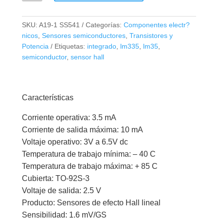
Efecto
Hall
SKU:
A19-1 SS541
Categorías:
Componentes electr?
SS541AT
nicos
,
Sensores semiconductores
,
Transistores y
SOT-
Potencia
Etiquetas:
integrado
,
lm335
,
lm35
,
89
semiconductor
,
sensor hall
cantidad
Características
Corriente operativa: 3.5 mA
Corriente de salida máxima: 10 mA
Voltaje operativo: 3V a 6.5V dc
Temperatura de trabajo mínima: – 40 C
Temperatura de trabajo máxima: + 85 C
Cubierta: TO-92S-3
Voltaje de salida: 2.5 V
Producto: Sensores de efecto Hall lineal
Sensibilidad: 1.6 mV/GS