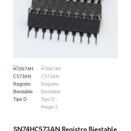
SN74HC573AN Registro Biestable