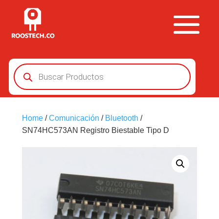
Búsqueda
de
productos
Home
/
Comunicación
/
Bluetooth
/
SN74HC573AN Registro Biestable Tipo D