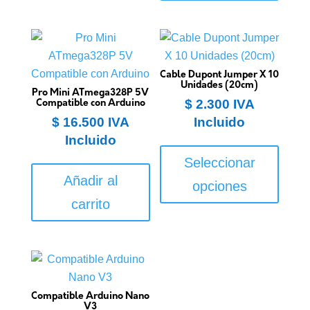
Cable Dupont Jumper X 10
Unidades (20cm)
Pro Mini ATmega328P 5V
$
2.300
IVA
Compatible con Arduino
$
16.500
IVA
Incluido
Incluido
Este
produ
Seleccionar
tiene
Añadir al
opciones
múltip
carrito
varian
Las
opcio
se
puede
Compatible Arduino Nano
elegir
V3