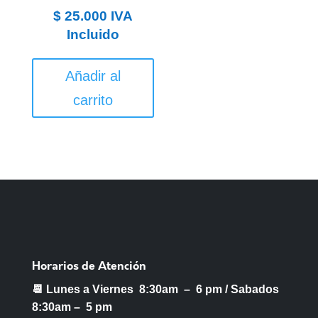
en
$
25.000
IVA
la
Incluido
págin
de
Añadir al
produ
carrito
Horarios de Atención
📆 Lunes a Viernes 8:30am – 6 pm /
Sabados
8:30am – 5 pm