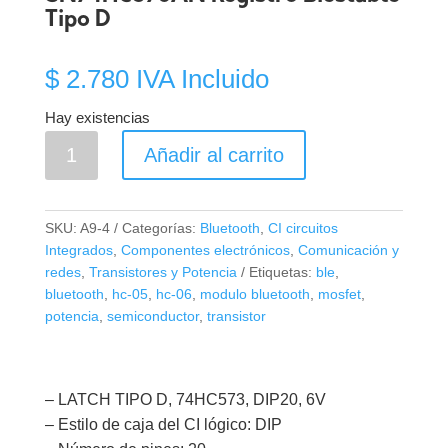
Tipo D
$
2.780
IVA Incluido
Hay existencias
SN74HC573AN
Añadir al carrito
Registro
Biestable
Tipo
SKU:
A9-4
Categorías:
Bluetooth
,
CI circuitos
D
Integrados
,
Componentes electrónicos
,
Comunicación y
cantidad
redes
,
Transistores y Potencia
Etiquetas:
ble
,
bluetooth
,
hc-05
,
hc-06
,
modulo bluetooth
,
mosfet
,
potencia
,
semiconductor
,
transistor
– LATCH TIPO D, 74HC573, DIP20, 6V
– Estilo de caja del CI lógico: DIP