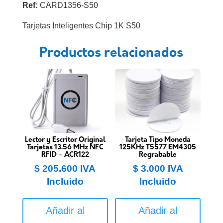
Ref:
CARD1356-S50
Tarjetas Inteligentes Chip 1K S50
Productos relacionados
Lector y Escritor Original
Tarjeta Tipo Moneda
Tarjetas 13.56 MHz NFC
125KHz T5577 EM4305
RFID – ACR122
Regrabable
$
205.600
IVA
$
3.000
IVA
Incluido
Incluido
Añadir al
Añadir al