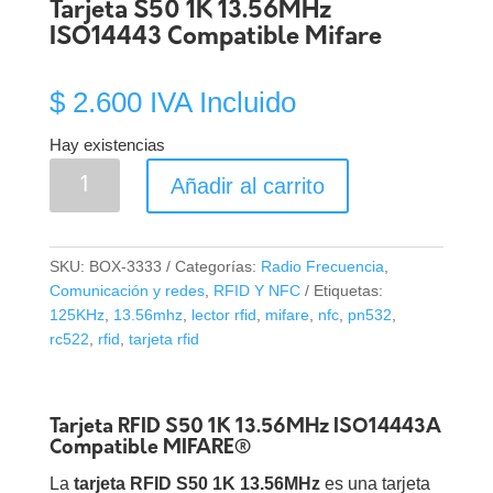
Tarjeta S50 1K 13.56MHz
ISO14443 Compatible Mifare
$
2.600
IVA Incluido
Hay existencias
Tarjeta
Añadir al carrito
S50
1K
13.56MHz
SKU:
BOX-3333
Categorías:
Radio Frecuencia
,
ISO14443
Comunicación y redes
,
RFID Y NFC
Etiquetas:
Compatible
125KHz
,
13.56mhz
,
lector rfid
,
mifare
,
nfc
,
pn532
,
Mifare
rc522
,
rfid
,
tarjeta rfid
cantidad
Tarjeta RFID S50 1K 13.56MHz ISO14443A
Compatible MIFARE®
La
tarjeta RFID S50 1K 13.56MHz
es una tarjeta