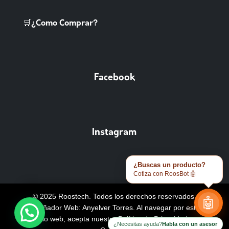
🛒¿Como Comprar?
Facebook
Instagram
¿Buscas un producto?
Cotiza con RoosBot 🤖
© 2025 Roostech. Todos los derechos reservados.
🤖
Diseñador Web: Anyelver Torres
. Al navegar por este
sitio web, acepta nuestra
Política de Privacidad y
¿Necesitas ayuda?
Habla con un asesor