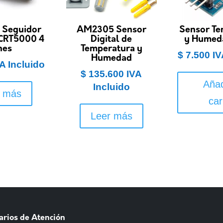
R Seguidor
AM2305 Sensor
Sensor Te
TCRT5000 4
Digital de
y Humed
nes
Temperatura y
$
7.500
IV
Humedad
A Incluido
$
135.600
IVA
Añad
Incluido
r más
car
Leer más
arios de Atención