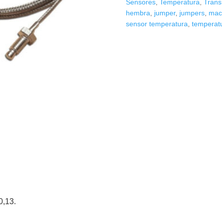
Sensores
,
Temperatura
,
Trans
50cm
hembra
,
jumper
,
jumpers
,
mac
cantidad
sensor temperatura
,
temperat
0,13.