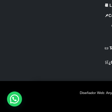
📆 
📌C
CR 
📜 
🛒¿
Diseñador Web: Anye