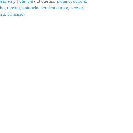
istores y Potencia
Etiquetas:
arduino
,
dupont
,
ho
,
mosfet
,
potencia
,
semiconductor
,
sensor
,
ura
,
transistor