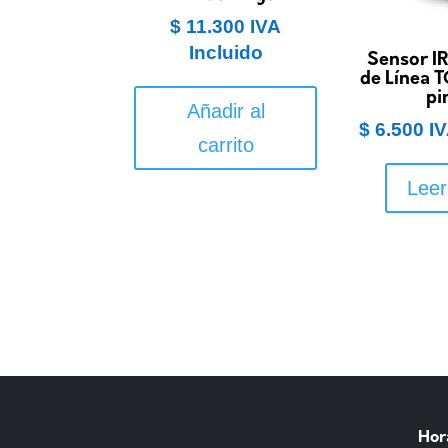
$
11.300
IVA
Incluido
Sensor I
de Línea 
pi
Añadir al
$
6.500
IV
carrito
Lee
Hor