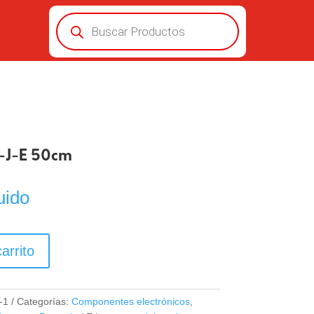
Búsqueda
de
productos
-J-E 50cm
uido
arrito
-1
Categorías:
Componentes electrónicos
,