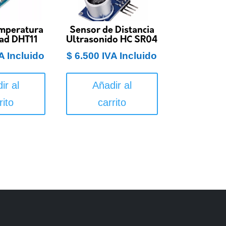
mperatura
Sensor de Distancia
ad DHT11
Ultrasonido HC SR04
A Incluido
$
6.500
IVA Incluido
ir al
Añadir al
rito
carrito