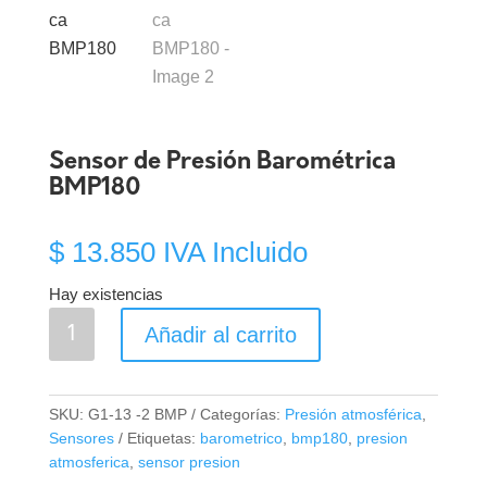
Sensor de Presión Barométrica
BMP180
$
13.850
IVA Incluido
Hay existencias
Sensor
Añadir al carrito
de
Presión
Barométrica
SKU:
G1-13 -2 BMP
Categorías:
Presión atmosférica
,
BMP180
Sensores
Etiquetas:
barometrico
,
bmp180
,
presion
cantidad
atmosferica
,
sensor presion