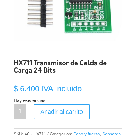
HX711 Transmisor de Celda de
Carga 24 Bits
$
6.400
IVA Incluido
Hay existencias
HX711
Añadir al carrito
Transmisor
de
Celda
SKU:
46 - HX711
Categorías:
Peso y fuerza
,
Sensores