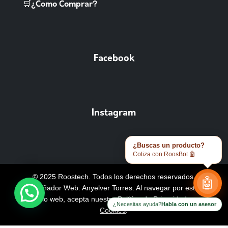
🛒¿Como Comprar?
Facebook
Instagram
¿Buscas un producto?
Cotiza con RoosBot 🤖
© 2025 Roostech. Todos los derechos reservados.
🤖
Diseñador Web: Anyelver Torres
. Al navegar por este
sitio web, acepta nuestra
Política de Privacidad y
¿Necesitas ayuda?
Habla con un asesor
Cookies
.