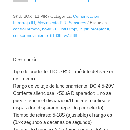
Sensor
Infrarrojo
SKU:
BOX- 12 PIR
Categorías:
Comunicación
,
de
Infrarrojo IR
,
Movimiento PIR
,
Sensores
Etiquetas:
Movimiento
control remoto
,
hc-sr501
,
infrarrojo
,
ir
,
pir
,
receptor ir
,
IR
sensor movimiento
,
tl1838
,
vs1838
PIR
cantidad
Descripción:
Tipo de producto: HC–SR501 módulo del sensor
del cuerpo
Rango de voltaje de funcionamiento: DC 4.5-20V
Corriente silenciosa: <50uA Disparador: L no se
puede repetir el disparador/H puede repetirse el
disparador (disparador repetido por defecto)
Tiempo de retraso: 5-18S (ajustable) el rango es
(0.xx segundo a decenas de segundo)
Tiempo de bloqueo: 2.5S (predeterminado) Se