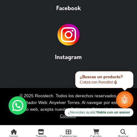
Facebook
Instagram
¿Buscas un producto?
Cotiza con RoosBot 🤖
© 2025 Roostech. Todos los derechos reservados.
🤖
Diseñador Web: Anyelver Torres
. Al navegar por este
sitio web, acepta nuestra
Política de Privacidad y
¿Necesitas ayuda?
Habla con un asesor
Cookies
.
Inicio
Tienda
Categorías
Carrito
Buscar