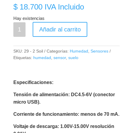
$
18.700
IVA Incluido
Hay existencias
Sensor
Añadir al carrito
Capacitivo
Humedad
del
SKU:
29 - 2 Soil
Categorías:
Humedad
,
Sensores
Suelo
Etiquetas:
humedad
,
sensor
,
suelo
cantidad
Especificaciones:
Tensión de alimentación: DC4.5-6V (conector
micro USB).
Corriente de funcionamiento: menos de 70 mA.
Voltaje de descarga: 1.00V-15.00V resolución