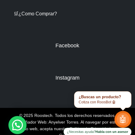
🛒¿Como Comprar?
Facebook
Instagram
¿Buscas un producto?
Cotiza con RoosBot 🤖
© 2025 Roostech. Todos los derechos reservados.
🤖
Diseñador Web: Anyelver Torres
. Al navegar por este
sitio web, acepta nuestra
Política de Privacidad y
¿Necesitas ayuda?
Habla con un asesor