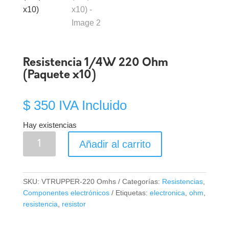
Resistencia 1/4W 220 Ohm
(Paquete x10)
$
350
IVA Incluido
Hay existencias
Resistencia
Añadir al carrito
1/4W
220
Ohm
SKU:
VTRUPPER-220 Omhs
Categorías:
Resistencias
,
(Paquete
Componentes electrónicos
Etiquetas:
electronica
,
ohm
,
x10)
resistencia
,
resistor
cantidad