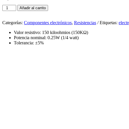
Resistencia
Añadir al carrito
1/4W
150k
Ohm
Categorías:
Componentes electrónicos
,
Resistencias
Etiquetas:
elect
(Paquete
Valor resistivo: 150 kiloohmios (150KΩ)
x10)
Potencia nominal: 0.25W (1/4 watt)
cantidad
Tolerancia: ±5%