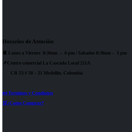
Horarios de Atención
📆 Lunes a Viernes 8:30am – 6 pm /
Sabados 8:30am – 5 pm
📌Centro comercial La Cascada Local 211A
CR 53 # 50 – 51 Medellin, Colombia
📜 Terminos y Condiones
🛒¿Como Comprar?