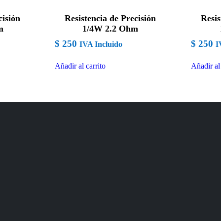
cisión
Resistencia de Precisión
Resis
m
1/4W 2.2 Ohm
$
250
$
250
IVA Incluido
I
Añadir al carrito
Añadir al 