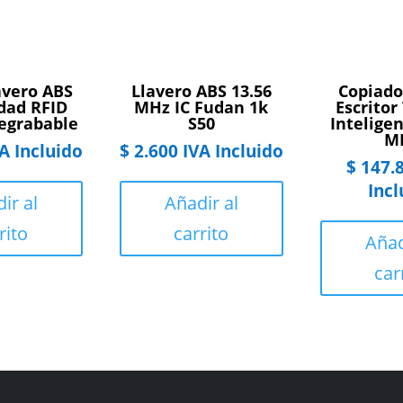
avero ABS
Llavero ABS 13.56
Copiado
dad RFID
MHz IC Fudan 1k
Escritor
egrabable
S50
Inteligen
M
A Incluido
$
2.600
IVA Incluido
$
147.
Incl
ir al
Añadir al
rito
carrito
Añad
car