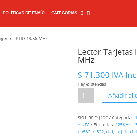
POLÍTICAS DE ENVÍO
CATEGORIAS
eligentes RFID 13.56 MHz
Lector Tarjetas 
MHz
$
71.300
IVA Inc
Hay existencias
Lector
Añadir al 
Tarjetas
Inteligentes
RFID
SKU:
RFID-J10C
Categorías:
13.56
Y NFC
Etiquetas:
125KHz
,
1
MHz
pn532
,
rc522
,
rfid
,
tarjeta rfid
cantidad