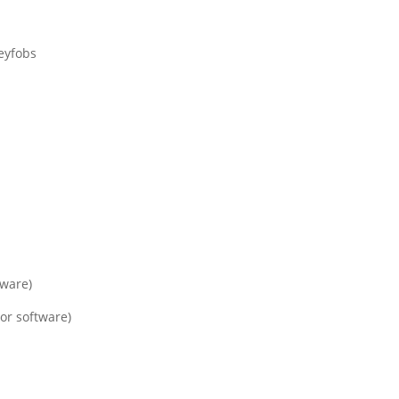
Keyfobs
tware)
or software)