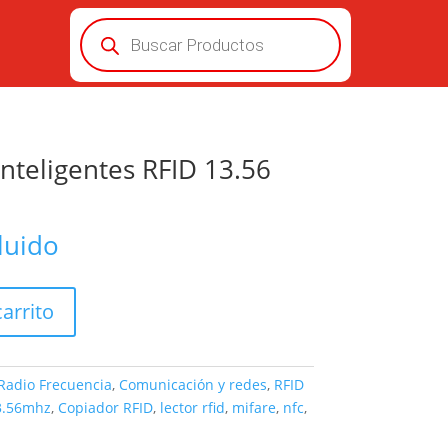
Búsqueda
de
productos
Inteligentes RFID 13.56
luido
carrito
Radio Frecuencia
,
Comunicación y redes
,
RFID
3.56mhz
,
Copiador RFID
,
lector rfid
,
mifare
,
nfc
,