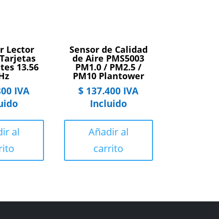
r Lector
Sensor de Calidad
 Tarjetas
de Aire PMS5003
tes 13.56
PM1.0 / PM2.5 /
Hz
PM10 Plantower
800
IVA
$
137.400
IVA
uido
Incluido
ir al
Añadir al
rito
carrito