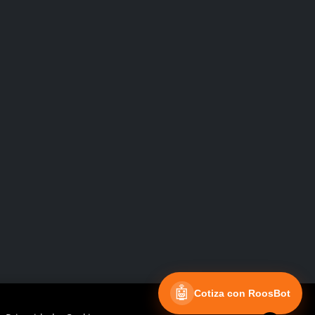
Facebook
Instagram
🤖
Cotiza con RoosBot