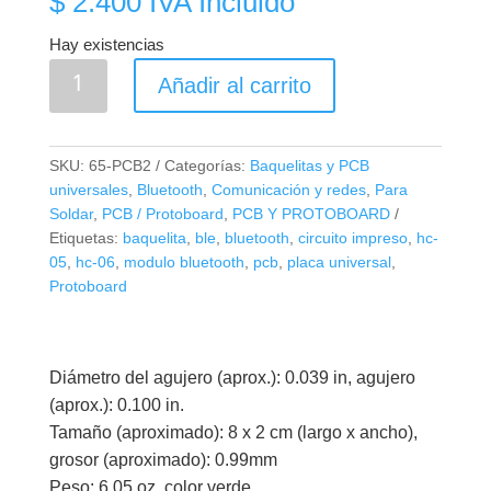
$
2.400
IVA Incluido
Hay existencias
Circuito
Añadir al carrito
Impreso
Universal
2x8cm
SKU:
65-PCB2
Categorías:
Baquelitas y PCB
Doble
universales
,
Bluetooth
,
Comunicación y redes
,
Para
Cara
Soldar
,
PCB / Protoboard
,
PCB Y PROTOBOARD
cantidad
Etiquetas:
baquelita
,
ble
,
bluetooth
,
circuito impreso
,
hc-
05
,
hc-06
,
modulo bluetooth
,
pcb
,
placa universal
,
Protoboard
Diámetro del agujero (aprox.): 0.039 in, agujero
(aprox.): 0.100 in.
Tamaño (aproximado): 8 x 2 cm (largo x ancho),
grosor (aproximado): 0.99mm
Peso: 6.05 oz, color verde.