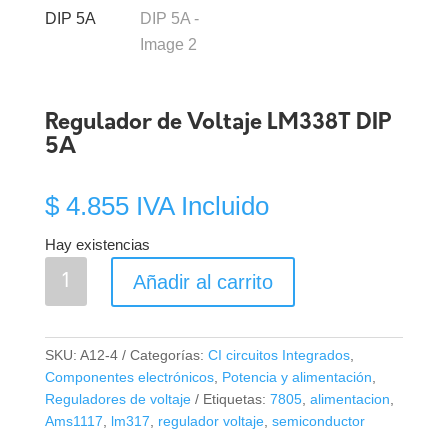
Regulador de Voltaje LM338T DIP
5A
$
4.855
IVA Incluido
Hay existencias
Regulador
Añadir al carrito
de
Voltaje
LM338T
SKU:
A12-4
Categorías:
CI circuitos Integrados
,
DIP
Componentes electrónicos
,
Potencia y alimentación
,
5A
Reguladores de voltaje
Etiquetas:
7805
,
alimentacion
,
cantidad
Ams1117
,
lm317
,
regulador voltaje
,
semiconductor