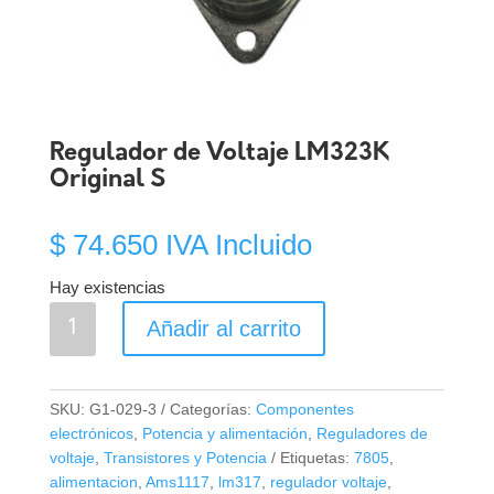
Regulador de Voltaje LM323K
Original S
$
74.650
IVA Incluido
Hay existencias
Regulador
Añadir al carrito
de
Voltaje
LM323K
SKU:
G1-029-3
Categorías:
Componentes
Original
electrónicos
,
Potencia y alimentación
,
Reguladores de
S
voltaje
,
Transistores y Potencia
Etiquetas:
7805
,
cantidad
alimentacion
,
Ams1117
,
lm317
,
regulador voltaje
,