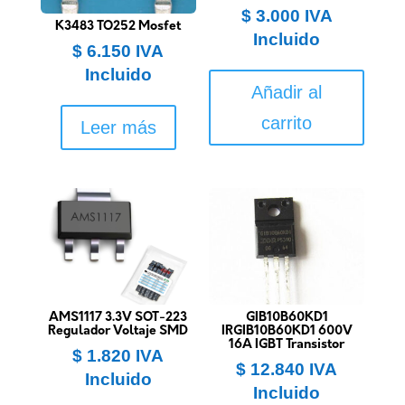
$
3.000
IVA
K3483 TO252 Mosfet
Incluido
$
6.150
IVA
Incluido
Añadir al
carrito
Leer más
AMS1117 3.3V SOT-223
GIB10B60KD1
Regulador Voltaje SMD
IRGIB10B60KD1 600V
16A IGBT Transistor
$
1.820
IVA
$
12.840
IVA
Incluido
Incluido