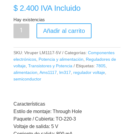
$
2.400
IVA Incluido
Hay existencias
Regulador
Añadir al carrito
de
Voltaje
LM1117T
SKU:
Vtruper LM1117-5V
Categorías:
Componentes
5V
electrónicos
,
Potencia y alimentación
,
Reguladores de
TO-
voltaje
,
Transistores y Potencia
Etiquetas:
7805
,
220
alimentacion
,
Ams1117
,
lm317
,
regulador voltaje
,
semiconductor
cantidad
Características
Estilo de montaje: Through Hole
Paquete / Cubierta: TO-220-3
Voltaje de salida: 5 V
Corriente de salida: 800 mA