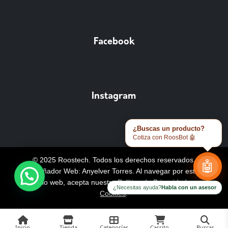
Facebook
Instagram
¿Buscas un producto?
Cotiza con RoosBot 🤖
© 2025 Roostech. Todos los derechos reservados.
🤖
Diseñador Web: Anyelver Torres
. Al navegar por este
sitio web, acepta nuestra
Política de Privacidad y
¿Necesitas ayuda?
Habla con un asesor
Cookies
.
Inicio
Tienda
Categorías
Carrito
Buscar