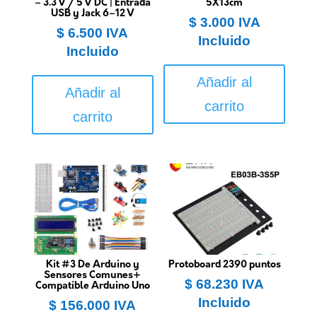
– 3.3 V / 5 V DC | Entrada
5X13cm
USB y Jack 6–12 V
$
3.000
IVA
$
6.500
IVA
Incluido
Incluido
Añadir al
Añadir al
carrito
carrito
Kit #3 De Arduino y
Protoboard 2390 puntos
Sensores Comunes+
$
68.230
IVA
Compatible Arduino Uno
Incluido
$
156.000
IVA