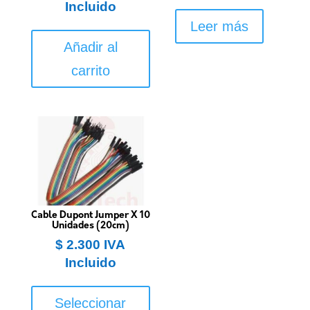
Incluido
Leer más
Añadir al
carrito
Cable Dupont Jumper X 10
Unidades (20cm)
$
2.300
IVA
Incluido
Este
producto
Seleccionar