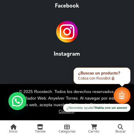
Facebook
Instagram
¿Buscas un producto?
Cotiza con RoosBot 🤖
© 2025 Roostech. Todos los derechos reservados.
🤖
Diseñador Web: Anyelver Torres
. Al navegar por este
sitio web, acepta nuestra
Política de Privacidad y
¿Necesitas ayuda?
Habla con un asesor
Cookies
.
Inicio
Tienda
Categorías
Carrito
Buscar