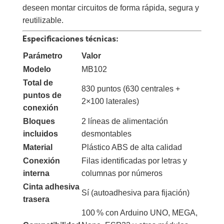
deseen montar circuitos de forma rápida, segura y
reutilizable.
Especificaciones técnicas:
Parámetro
Valor
Modelo
MB102
Total de
830 puntos (630 centrales +
puntos de
2×100 laterales)
conexión
Bloques
2 líneas de alimentación
incluidos
desmontables
Material
Plástico ABS de alta calidad
Conexión
Filas identificadas por letras y
interna
columnas por números
Cinta adhesiva
Sí (autoadhesiva para fijación)
trasera
100 % con Arduino UNO, MEGA,