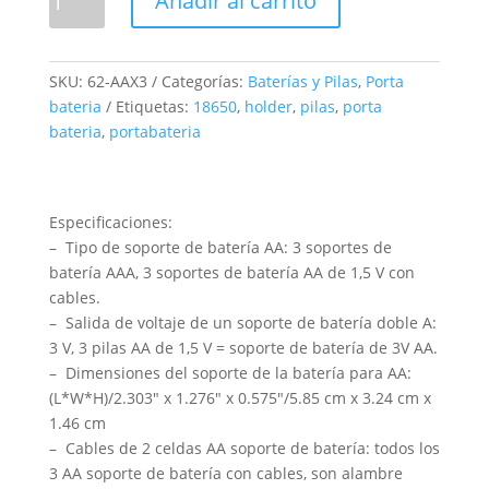
Añadir al carrito
Bateria
AA
X3
SKU:
62-AAX3
Categorías:
Baterías y Pilas
,
Porta
cantidad
bateria
Etiquetas:
18650
,
holder
,
pilas
,
porta
bateria
,
portabateria
Especificaciones:
– Tipo de soporte de batería AA: 3 soportes de
batería AAA, 3 soportes de batería AA de 1,5 V con
cables.
– Salida de voltaje de un soporte de batería doble A:
3 V, 3 pilas AA de 1,5 V = soporte de batería de 3V AA.
– Dimensiones del soporte de la batería para AA:
(L*W*H)/2.303″ x 1.276″ x 0.575″/5.85 cm x 3.24 cm x
1.46 cm
– Cables de 2 celdas AA soporte de batería: todos los
3 AA soporte de batería con cables, son alambre