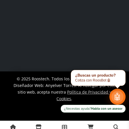
Instagram
¿Buscas un producto?
© 2025 Roostech. Todos los derechos reservados.
Cotiza con RoosBot 🤖
Diseñador Web: Anyelver Torres
. Al navegar por este
sitio web, acepta nuestra
Política de Privacidad y
🤖
Cookies
.
¿Necesitas ayuda?
Habla con un asesor