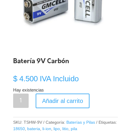
Batería 9V Carbón
$
4.500
IVA Incluido
Hay existencias
Batería
Añadir al carrito
9V
Carbón
cantidad
SKU:
TSHW-9V
Categoría:
Baterías y Pilas
Etiquetas:
18650
,
bateria
,
li-ion
,
lipo
,
litio
,
pila