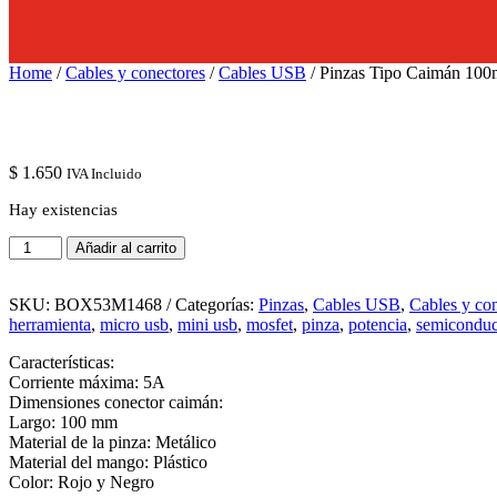
Home
/
Cables y conectores
/
Cables USB
/ Pinzas Tipo Caimán 10
$
1.650
IVA Incluido
Hay existencias
Pinzas
Añadir al carrito
Tipo
Caimán
100mm
SKU:
BOX53M1468
Categorías:
Pinzas
,
Cables USB
,
Cables y co
cantidad
herramienta
,
micro usb
,
mini usb
,
mosfet
,
pinza
,
potencia
,
semiconduc
Características:
Corriente máxima: 5A
Dimensiones conector caimán:
Largo: 100 mm
Material de la pinza: Metálico
Material del mango: Plástico
Color: Rojo y Negro