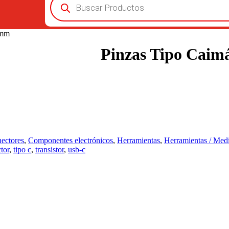
de
productos
0mm
Pinzas Tipo Cai
nectores
,
Componentes electrónicos
,
Herramientas
,
Herramientas / Med
tor
,
tipo c
,
transistor
,
usb-c