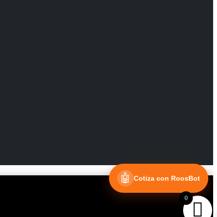
🤖
Cotiza con RoosBot
0