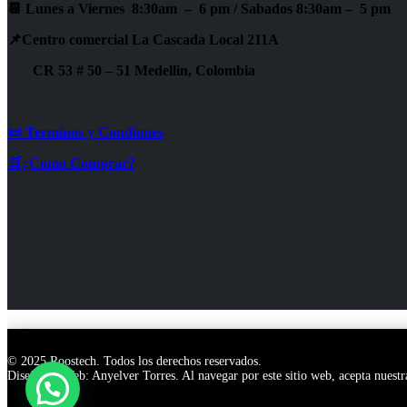
📆 Lunes a Viernes 8:30am – 6 pm /
Sabados 8:30am – 5 pm
📌Centro comercial La Cascada Local 211A
CR 53 # 50 – 51 Medellin, Colombia
📜 Terminos y Condiones
🛒¿Como Comprar?
© 2025 Roostech. Todos los derechos reservados.
Diseñador Web: Anyelver Torres
. Al navegar por este sitio web, acepta nuest