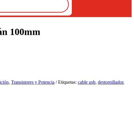
mán 100mm
ición
,
Transistores y Potencia
Etiquetas:
cable usb
,
destornillador
,