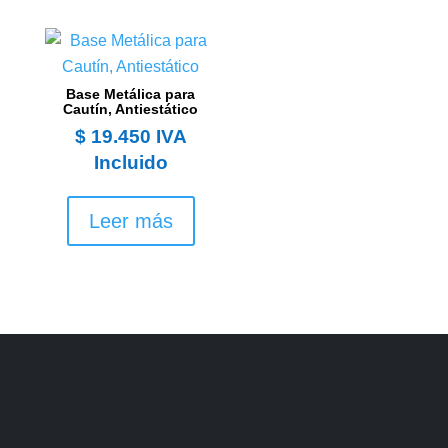
Base Metálica para
Cautín, Antiestático
$
19.450
IVA
Incluido
Leer más