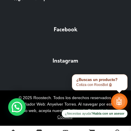
Facebook
Instagram
¿Buscas un producto?
Cotiza con RoosBot 🤖
© 2025 Roostech. Todos los derechos reservados.
🤖
Diseñador Web: Anyelver Torres
. Al navegar por este
sitio web, acepta nuestra
Política de Privacidad y
¿Necesitas ayuda?
Habla con un asesor
Cookies
.