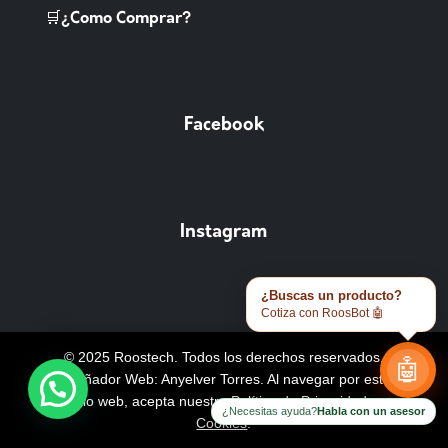
🛒¿Como Comprar?
Facebook
Instagram
¿Buscas un producto?
Cotiza con RoosBot 🤖
© 2025 Roostech. Todos los derechos reservados.
🤖
Diseñador Web: Anyelver Torres
. Al navegar por este
sitio web, acepta nuestra
Política de Privacidad y
¿Necesitas ayuda?
Habla con un asesor
Cookies
.