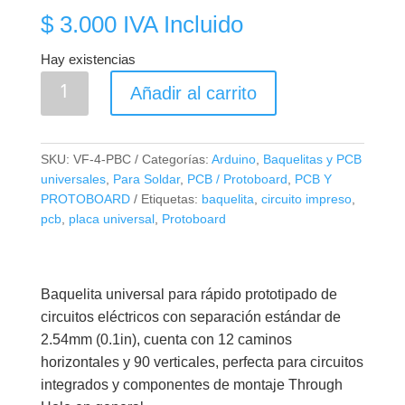
$
3.000
IVA Incluido
Hay existencias
Circuito
Añadir al carrito
Impreso
Universal
con
SKU:
VF-4-PBC
Categorías:
Arduino
,
Baquelitas y PCB
Pistas
universales
,
Para Soldar
,
PCB / Protoboard
,
PCB Y
5X13cm
PROTOBOARD
Etiquetas:
baquelita
,
circuito impreso
,
cantidad
pcb
,
placa universal
,
Protoboard
Baquelita universal para rápido prototipado de
circuitos eléctricos con separación estándar de
2.54mm (0.1in), cuenta con 12 caminos
horizontales y 90 verticales, perfecta para circuitos
integrados y componentes de montaje Through