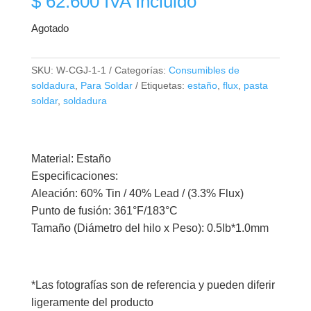
$
62.600
IVA Incluido
Agotado
SKU:
W-CGJ-1-1
Categorías:
Consumibles de
soldadura
,
Para Soldar
Etiquetas:
estaño
,
flux
,
pasta
soldar
,
soldadura
Material: Estaño
Especificaciones:
Aleación: 60% Tin / 40% Lead / (3.3% Flux)
Punto de fusión: 361°F/183°C
Tamaño (Diámetro del hilo x Peso): 0.5lb*1.0mm
*Las fotografías son de referencia y pueden diferir
ligeramente del producto