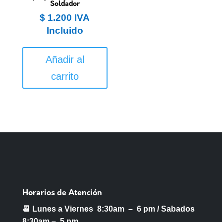
Soldador
$
1.200
IVA
Incluido
Añadir al
carrito
Horarios de Atención
📆 Lunes a Viernes 8:30am – 6 pm /
Sabados
8:30am – 5 pm