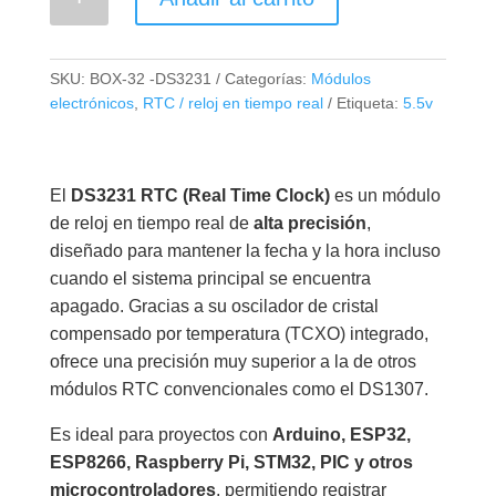
Modulo
Reloj
en
SKU:
BOX-32 -DS3231
Categorías:
Módulos
Tiempo
electrónicos
,
RTC / reloj en tiempo real
Etiqueta:
5.5v
Real
de
Alta
El
DS3231 RTC (Real Time Clock)
es un módulo
Precisión
de reloj en tiempo real de
alta precisión
,
RTC
diseñado para mantener la fecha y la hora incluso
DC
cuando el sistema principal se encuentra
3.3-
apagado. Gracias a su oscilador de cristal
5.5V
compensado por temperatura (TCXO) integrado,
cantidad
ofrece una precisión muy superior a la de otros
módulos RTC convencionales como el DS1307.
Es ideal para proyectos con
Arduino, ESP32,
ESP8266, Raspberry Pi, STM32, PIC y otros
microcontroladores
, permitiendo registrar