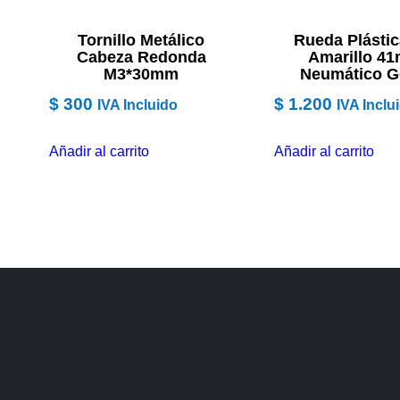
Tornillo Metálico
Rueda Plástic
Cabeza Redonda
Amarillo 4
M3*30mm
Neumático 
$
300
$
1.200
IVA Incluido
IVA Inclu
Añadir al carrito
Añadir al carrito