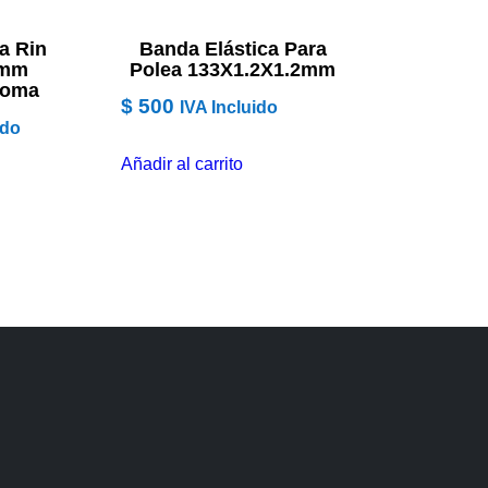
a Rin
Banda Elástica Para
1mm
Polea 133X1.2X1.2mm
Goma
$
500
IVA Incluido
ido
Añadir al carrito