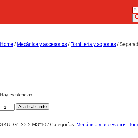
Bú
de
pr
Home
/
Mecánica y accesorios
/
Tornillería y soportes
/ Separa
Hay existencias
Separador
Añadir al carrito
Plástico
M/H
SKU:
G1-23-2 M3*10
Categorías:
Mecánica y accesorios
,
Torn
M3*10mm
cantidad