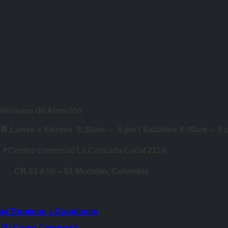
Horarios de Atención
📆 Lunes a Viernes 8:30am – 6 pm /
Sabados 8:30am – 5
📌Centro comercial La Cascada Local 211A
CR 53 # 50 – 51 Medellin, Colombia
📜 Terminos y Condiones
🛒¿Como Comprar?