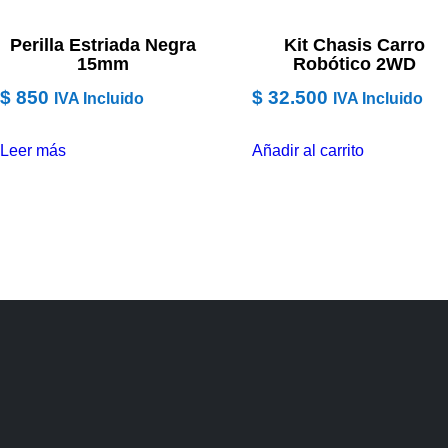
Perilla Estriada Negra
Kit Chasis Carro
15mm
Robótico 2WD
$
850
$
32.500
IVA Incluido
IVA Incluido
Leer más
Añadir al carrito