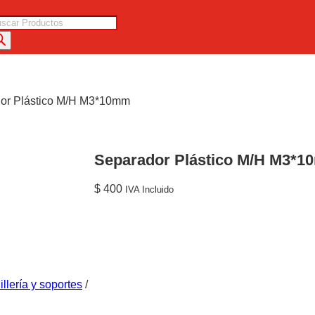
squeda
oductos
dor Plástico M/H M3*10mm
Separador Plástico M/H M3*
$
400
IVA Incluido
illería y soportes