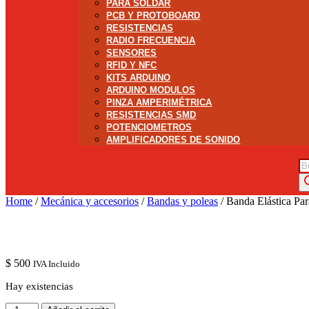
PARA SOLDAR
PCB Y PROTOBOARD
RESISTENCIAS
RADIO FRECUENCIA
SENSORES
RFID Y NFC
KITS ARDUINO
ARDUINO MODULOS
PINZA AMPERIMÉTRICA
RESISTENCIAS SMD
POTENCIOMETROS
AMPLIFICADORES DE SONIDO
Bú
de
pr
Home
/
Mecánica y accesorios
/
Bandas y poleas
/ Banda Elástica P
$
500
IVA Incluido
Hay existencias
Banda