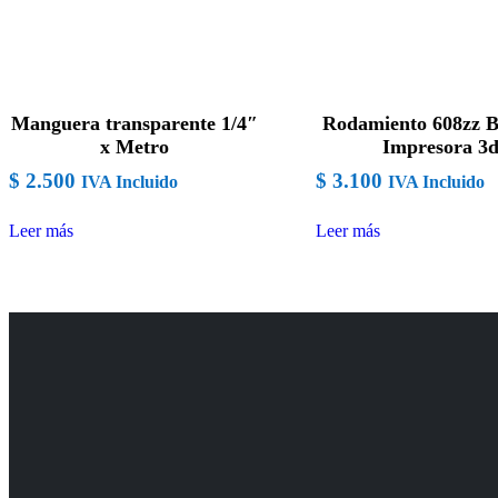
Manguera transparente 1/4″
Rodamiento 608zz B
x Metro
Impresora 3
$
2.500
$
3.100
IVA Incluido
IVA Incluido
Leer más
Leer más