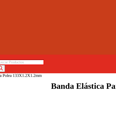
squeda
oductos
ara Polea 133X1.2X1.2mm
Banda Elástica P