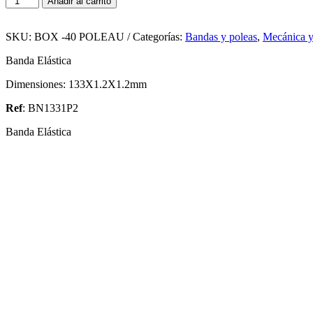
Añadir al carrito
Elástica
Para
Polea
SKU:
BOX -40 POLEAU
Categorías:
Bandas y poleas
,
Mecánica y
133X1.2X1.2mm
Banda Elástica
cantidad
Dimensiones: 133X1.2X1.2mm
Ref
: BN1331P2
Banda Elástica