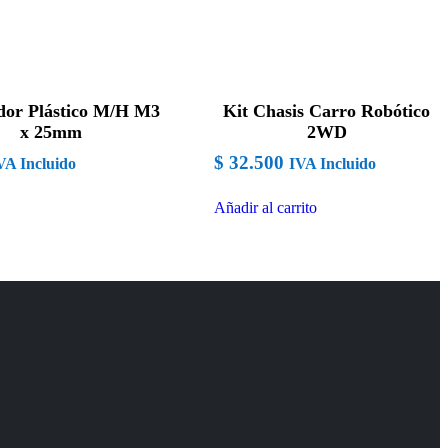
dor Plástico M/H M3
Kit Chasis Carro Robótico
x 25mm
2WD
$
32.500
VA Incluido
IVA Incluido
Añadir al carrito