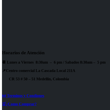
Horarios de Atención
📆 Lunes a Viernes 8:30am – 6 pm /
Sabados 8:30am – 5 pm
📌Centro comercial La Cascada Local 211A
CR 53 # 50 – 51 Medellin, Colombia
📜 Terminos y Condiones
🛒¿Como Comprar?