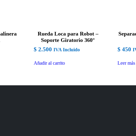
alinera
Rueda Loca para Robot –
Separa
d
Soporte Giratorio 360°
$
2.500
$
450
IVA Incluido
I
Añadir al carrito
Leer más