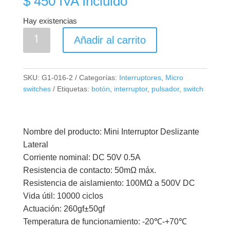
$
450
IVA Incluido
Hay existencias
Micro
Añadir al carrito
Suiche
Lateral
3
SKU:
G1-016-2
Categorías:
Interruptores
,
Micro
Pines
switches
Etiquetas:
botón
,
interruptor
,
pulsador
,
switch
2
Posiciones
cantidad
Nombre del producto: Mini Interruptor Deslizante
Lateral
Corriente nominal: DC 50V 0.5A
Resistencia de contacto: 50mΩ máx.
Resistencia de aislamiento: 100MΩ a 500V DC
Vida útil: 10000 ciclos
Actuación: 260gf±50gf
Temperatura de funcionamiento: -20℃-+70℃