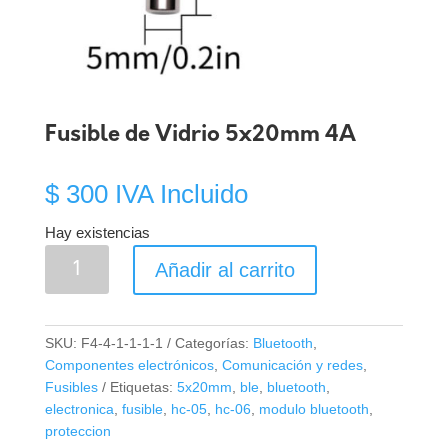
Fusible de Vidrio 5x20mm 4A
$
300
IVA Incluido
Hay existencias
Fusible
Añadir al carrito
de
Vidrio
5x20mm
SKU:
F4-4-1-1-1-1
Categorías:
Bluetooth
,
4A
Componentes electrónicos
,
Comunicación y redes
,
cantidad
Fusibles
Etiquetas:
5x20mm
,
ble
,
bluetooth
,
electronica
,
fusible
,
hc-05
,
hc-06
,
modulo bluetooth
,
proteccion