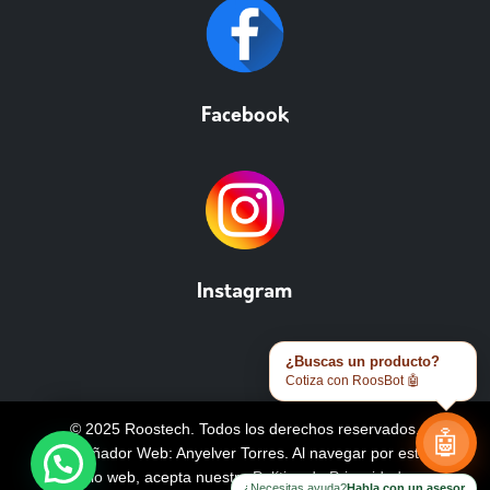
Facebook
Instagram
¿Buscas un producto?
Cotiza con RoosBot 🤖
© 2025 Roostech. Todos los derechos reservados.
🤖
Diseñador Web: Anyelver Torres
. Al navegar por este
sitio web, acepta nuestra
Política de Privacidad y
¿Necesitas ayuda?
Habla con un asesor