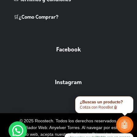
🛒¿Como Comprar?
Facebook
Instagram
¿Buscas un producto?
Cotiza con RoosBot 🤖
© 2025 Roostech. Todos los derechos reservados.
🤖
Diseñador Web: Anyelver Torres
. Al navegar por este
sitio web, acepta nuestra
Política de Privacidad y