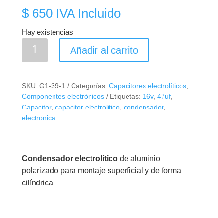
$
650
IVA Incluido
Hay existencias
Condensador
Añadir al carrito
SMD
Electrolítico
47uF
SKU:
G1-39-1
Categorías:
Capacitores electrolíticos
,
16V
Componentes electrónicos
Etiquetas:
16v
,
47uf
,
cantidad
Capacitor
,
capacitor electrolitico
,
condensador
,
electronica
Condensador
electrolítico
de aluminio
polarizado para montaje superficial y de forma
cilíndrica.