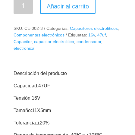
Capacitor
Añadir al carrito
Electrolítico
47uF
16V
SKU:
CE-002-3
Categorías:
Capacitores electrolíticos
,
cantidad
Componentes electrónicos
Etiquetas:
16v
,
47uf
,
Capacitor
,
capacitor electrolitico
,
condensador
,
electronica
Descripción del producto
Capacidad:47UF
Tensión:16V
Tamaño:11X5mm
Tolerancia:±20%