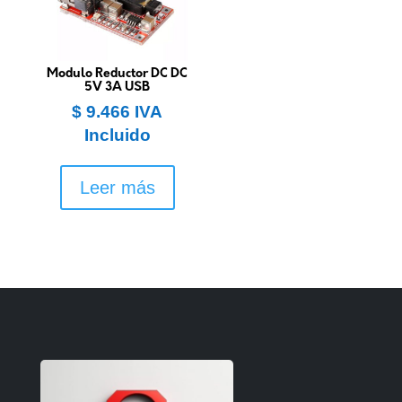
Modulo Reductor DC DC
5V 3A USB
$
9.466
IVA
Incluido
Leer más