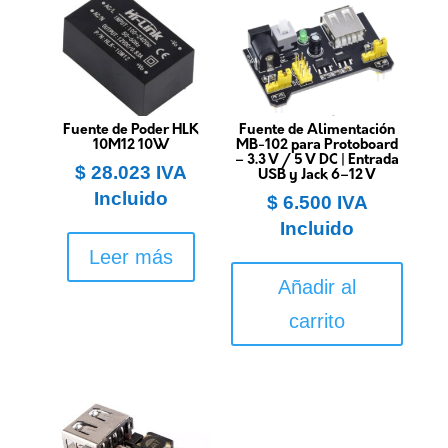
Fuente de Poder HLK
Fuente de Alimentación
10M12 10W
MB-102 para Protoboard
– 3.3 V / 5 V DC | Entrada
$
28.023
IVA
USB y Jack 6–12 V
Incluido
$
6.500
IVA
Incluido
Leer más
Añadir al
carrito