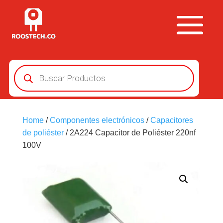
Búsqueda
de
productos
Home
/
Componentes electrónicos
/
Capacitores
de poliéster
/ 2A224 Capacitor de Poliéster 220nf
100V