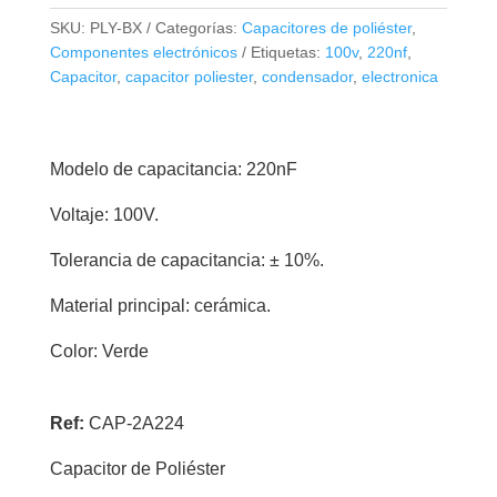
Poliéster
SKU:
PLY-BX
Categorías:
Capacitores de poliéster
,
220nf
Componentes electrónicos
Etiquetas:
100v
,
220nf
,
100V
Capacitor
,
capacitor poliester
,
condensador
,
electronica
cantidad
Modelo de capacitancia: 220nF
Voltaje: 100V.
Tolerancia de capacitancia: ± 10%.
Material principal: cerámica.
Color: Verde
Ref:
CAP-2A224
Capacitor de Poliéster