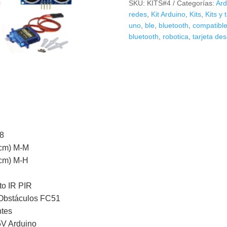
SKU:
KITS#4
Categorías:
Ard
Sensores,Mini
redes
,
Kit Arduino
,
Kits
,
Kits y 
Bomba,
uno
,
ble
,
bluetooth
,
compatible
Sg90,
bluetooth
,
robotica
,
tarjeta des
entre
otros
+
Compatible
Arduino
Uno
cantidad
28
0cm) M-M
0cm) M-H
to IR PIR
e Obstáculos FC51
ntes
5V Arduino