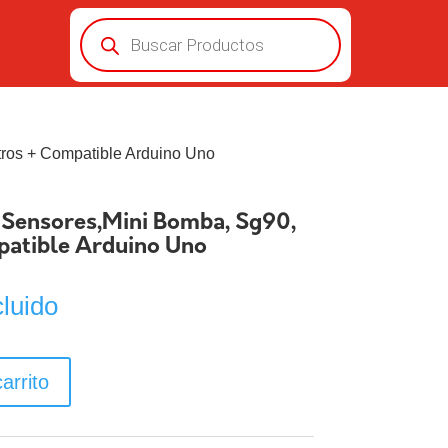
Búsqueda
de
productos
tros + Compatible Arduino Uno
 Sensores,Mini Bomba, Sg90,
patible Arduino Uno
cluido
arrito