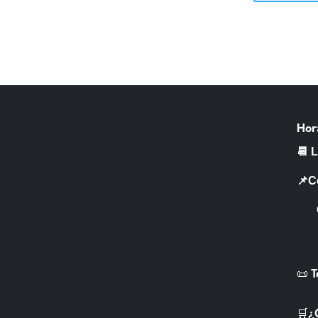
Hor
📆 
📌C
CR 
📜 
🛒¿