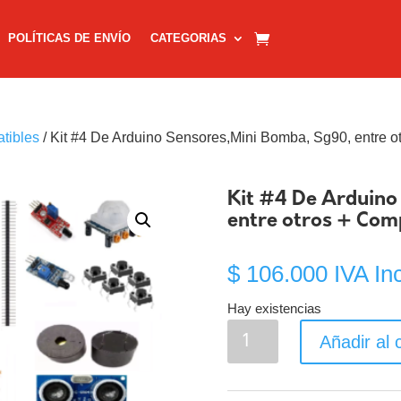
POLÍTICAS DE ENVÍO
CATEGORIAS
tibles
/ Kit #4 De Arduino Sensores,Mini Bomba, Sg90, entre o
Kit #4 De Arduino
entre otros + Com
$
106.000
IVA In
Hay existencias
Kit
Añadir al c
#4
De
Arduino