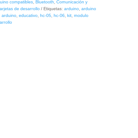
uino compatibles
,
Bluetooth
,
Comunicación y
tarjetas de desarrollo
Etiquetas:
arduino
,
arduino
 arduino
,
educativo
,
hc-05
,
hc-06
,
kit
,
modulo
arrollo