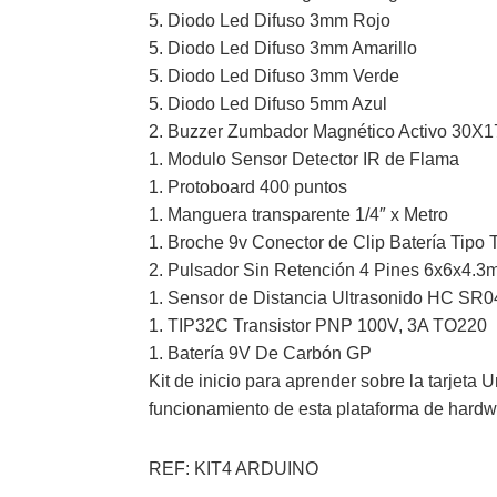
5. Diodo Led Difuso 3mm Rojo
5. Diodo Led Difuso 3mm Amarillo
5. Diodo Led Difuso 3mm Verde
5. Diodo Led Difuso 5mm Azul
2. Buzzer Zumbador Magnético Activo 30
1. Modulo Sensor Detector IR de Flama
1. Protoboard 400 puntos
1. Manguera transparente 1/4″ x Metro
1. Broche 9v Conector de Clip Batería Tipo 
2. Pulsador Sin Retención 4 Pines 6x6x4.
1. Sensor de Distancia Ultrasonido HC SR0
1. TIP32C Transistor PNP 100V, 3A TO220
1. Batería 9V De Carbón GP
Kit de inicio para aprender sobre la tarjeta
funcionamiento de esta plataforma de hardwa
REF: KIT4 ARDUINO