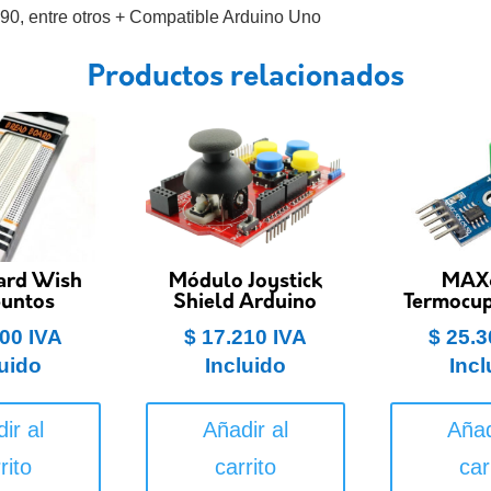
90, entre otros + Compatible Arduino Uno
Productos relacionados
ard Wish
Módulo Joystick
MAX
puntos
Shield Arduino
Termocup
00
IVA
$
17.210
IVA
$
25.3
luido
Incluido
Incl
ir al
Añadir al
Añad
rito
carrito
car