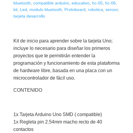
+
bluetooth
,
compatible arduino
,
educativo
,
hc-05
,
hc-06
,
kit
,
Led
,
modulo bluetooth
,
Protoboard
,
robotica
,
sensor
,
Compatible
tarjeta desarrollo
Arduino
Uno
cantidad
Kit de inicio para aprender sobre la tarjeta Uno;
incluye lo necesario para diseñar los primeros
proyectos que te permitirán entender la
programación y funcionamiento de esta plataforma
de hardware libre, basada en una placa con un
microcontrolador de fácil uso.
CONTENIDO
1x Tarjeta Arduino Uno SMD ( compatible)
1x Regleta pin 2.54mm macho recto de 40
contactos