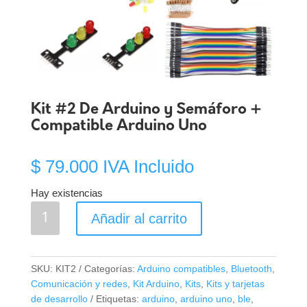
Kit #2 De Arduino y Semáforo +
Compatible Arduino Uno
$
79.000
IVA Incluido
Hay existencias
Kit
Añadir al carrito
#2
De
Arduino
SKU:
KIT2
Categorías:
Arduino compatibles
,
Bluetooth
,
y
Comunicación y redes
,
Kit Arduino
,
Kits
,
Kits y tarjetas
Semáforo
de desarrollo
Etiquetas:
arduino
,
arduino uno
,
ble
,