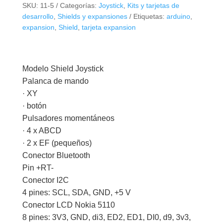
SKU:
11-5
Categorías:
Joystick
,
Kits y tarjetas de
cantidad
desarrollo
,
Shields y expansiones
Etiquetas:
arduino
,
expansion
,
Shield
,
tarjeta expansion
Modelo Shield Joystick
Palanca de mando
· XY
· botón
Pulsadores momentáneos
· 4 x ABCD
· 2 x EF (pequeños)
Conector Bluetooth
Pin +RT-
Conector I2C
4 pines: SCL, SDA, GND, +5 V
Conector LCD Nokia 5110
8 pines: 3V3, GND, di3, ED2, ED1, DI0, d9, 3v3,