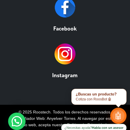
Facebook
Instagram
¿Buscas un producto?
Cotiza con RoosBot 🤖
© 2025 Roostech. Todos los derechos reservados.
🤖
Diseñador Web: Anyelver Torres
. Al navegar por este
sitio web, acepta nuestra
Política de Privacidad y
¿Necesitas ayuda?
Habla con un asesor