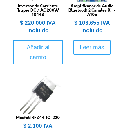
Inversor de Corriente
Amplificador de Audio
Truper DC / AC 200W
Bluetooth 2 Canales XH-
10448
A105
$
220.000
IVA
$
103.655
IVA
Incluido
Incluido
Añadir al
Leer más
carrito
Mosfet IRFZ44 TO-220
$
2.100
IVA