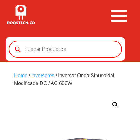
Búsqueda
de
productos
Home
/
Inversores
/ Inversor Onda Sinusoidal
Modificada DC / AC 600W