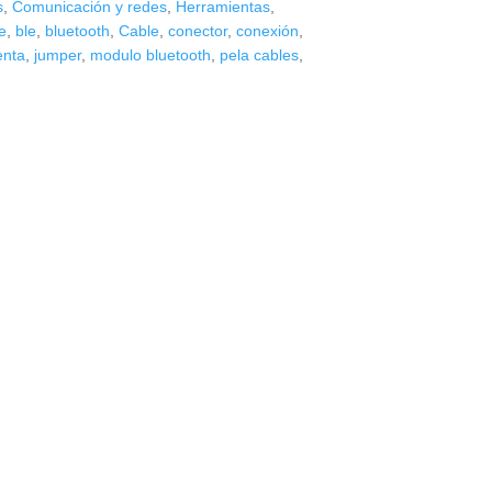
s
,
Comunicación y redes
,
Herramientas
,
e
,
ble
,
bluetooth
,
Cable
,
conector
,
conexión
,
enta
,
jumper
,
modulo bluetooth
,
pela cables
,