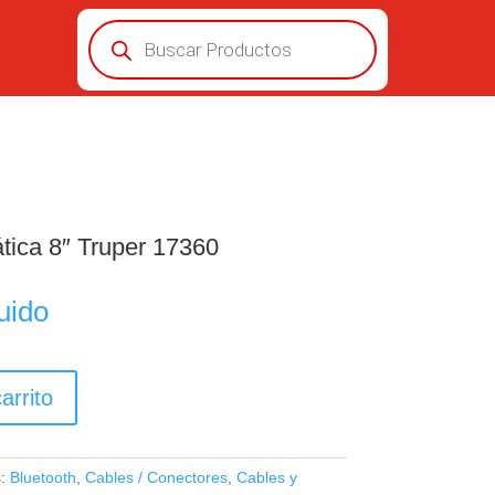
Búsqueda
de
productos
tica 8″ Truper 17360
uido
arrito
s:
Bluetooth
,
Cables / Conectores
,
Cables y