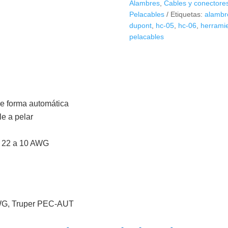
Alambres
,
Cables y conectore
17360
Pelacables
Etiquetas:
alambr
cantidad
dupont
,
hc-05
,
hc-06
,
herrami
pelacables
 de forma automática
le a pelar
e 22 a 10 AWG
 AWG, Truper PEC-AUT