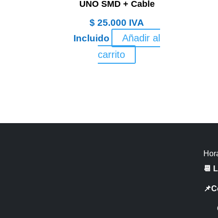
UNO SMD + Cable
$
25.000
IVA
Añadir al
Incluido
carrito
Hora
📆 
📌C
CR 