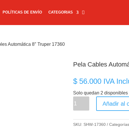
POLÍTICAS DE ENVÍO
CATEGORIAS
les Automática 8″ Truper 17360
Pela Cables Automá
$
56.000
IVA Incl
Solo quedan 2 disponibles
Pela
Añadir al c
Cables
Automática
8"
SKU:
SHW-17360
Categoría
Truper