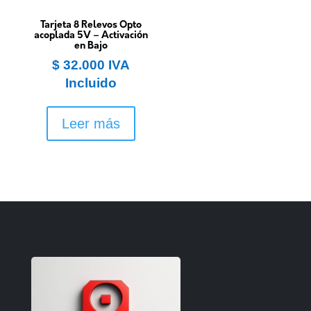
Tarjeta 8 Relevos Opto
acoplada 5V – Activación
en Bajo
$
32.000
IVA
Incluido
Leer más