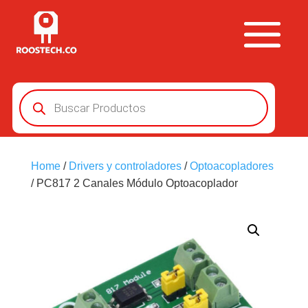
Búsqueda
de
productos
Home
/
Drivers y controladores
/
Optoacopladores
/ PC817 2 Canales Módulo Optoacoplador