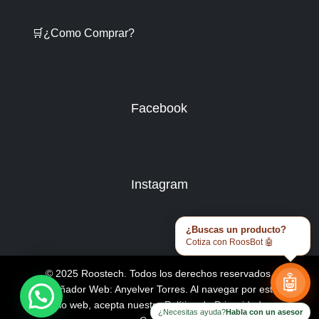
🛒¿Como Comprar?
Facebook
Instagram
¿Buscas un producto?
Cotiza con RoosBot 🤖
© 2025 Roostech. Todos los derechos reservados.
🤖
Diseñador Web: Anyelver Torres
. Al navegar por este
sitio web, acepta nuestra
Política de Privacidad y
¿Necesitas ayuda?
Habla con un asesor