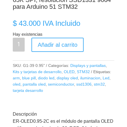
para Arduino 51 STM32
$
43.000
IVA Incluido
Hay existencias
Pantalla
Añadir al carrito
LCD
OLED
0.95"
SKU:
G1-39 0.95"
Categorías:
Displays y pantallas
,
7
Kits y tarjetas de desarrollo
,
OLED
,
STM32
Etiquetas:
pines,
arm
,
blue pill
,
diodo led
,
display oled
,
iluminacion
,
Led
,
65K
oled
,
pantalla oled
,
semiconductor
,
ssd1306
,
stm32
,
tarjeta desarrollo
SPI,
resolución
SSD1331
9664
Descripción
para
ER-OLED0.95-2C es el módulo de pantalla OLED
Arduino